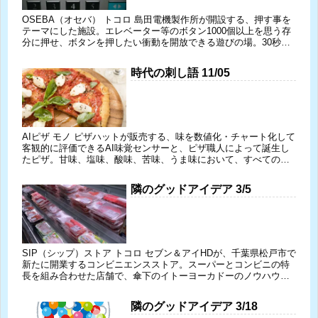
OSEBA（オセバ） トコロ 島田電機製作所が開設する、押す事を
テーマにした施設。エレベーター等のボタン1000個以上を思う存
分に押せ、ボタンを押したい衝動を開放できる遊びの場。30秒の
ボタン早押しチャレンジやデジタルアートで無数のボタンを...
時代の刺し語 11/05
AIピザ モノ ピザハットが販売する、味を数値化・チャート化して
客観的に評価できるAI味覚センサーと、ピザ職人によって誕生し
たピザ。甘味、塩味、酸味、苦味、うま味において、すべてのピ
ザに適用可能な黄金比でつくられており、ピザハットはピザ全
品...
隣のグッドアイデア 3/5
SIP（シップ）ストア トコロ セブン＆アイHDが、千葉県松戸市で
新たに開業するコンビニエンスストア。スーパーとコンビニの特
長を組み合わせた店舗で、傘下のイトーヨーカドーのノウハウを
生かし、鮮魚や精肉といった生鮮食品、冷凍食品の品揃えを充
実...
隣のグッドアイデア 3/18