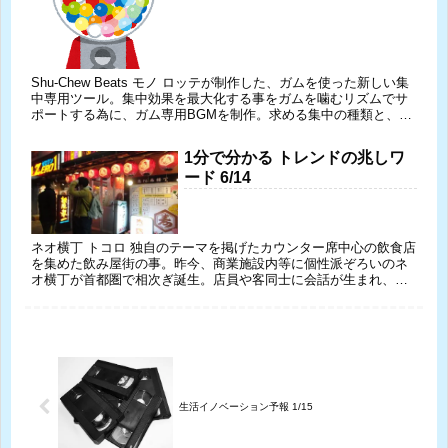
Shu-Chew Beats モノ ロッテが制作した、ガムを使った新しい集
中専用ツール。集中効果を最大化する事をガムを噛むリズムでサ
ポートする為に、ガム専用BGMを制作。求める集中の種類と、そ
こに適したBPMの関係性に着目し、ガム×音楽のリ...
1分で分かる トレンドの兆しワ
ード 6/14
ネオ横丁 トコロ 独自のテーマを掲げたカウンター席中心の飲食店
を集めた飲み屋街の事。昨今、商業施設内等に個性派ぞろいのネ
オ横丁が首都圏で相次ぎ誕生。店員や客同士に会話が生まれ、地
域の特性を生かしたコミュニティになっている。若者や家族連れ
にも...
生活イノベーション予報 1/15